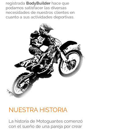
registrada
BodyBuilder
hace que
podamos satisfacer las diversas
necesidades de nuestros clientes en
cuanto a sus actividades deportivas.
NUESTRA HISTORIA
La historia de Motoguantes comenzó
con el sueño de una pareja por crear