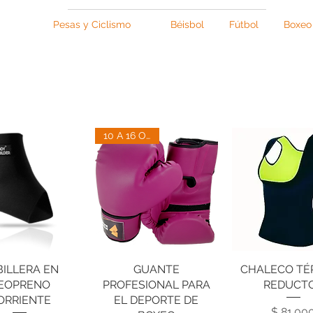
Pesas y Ciclismo
Béisbol
Fútbol
Boxeo
10 A 16 Onzas
BILLERA EN
ista rápida
Vista rápida
GUANTE
CHALECO TÉ
Vista rápi
EOPRENO
PROFESIONAL PARA
REDUCT
ORRIENTE
EL DEPORTE DE
Pre
$ 81.00