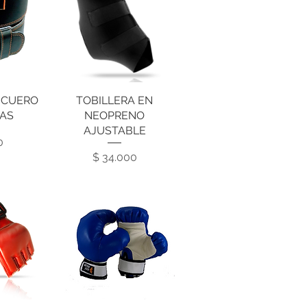
 CUERO
da
TOBILLERA EN
Vista rápida
SAS
NEOPRENO
AJUSTABLE
cio
0
Precio
$ 34.000