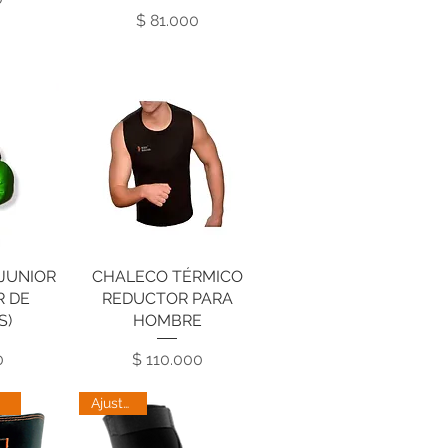
Precio
$ 81.000
 JUNIOR
da
CHALECO TÉRMICO
Vista rápida
R DE
REDUCTOR PARA
S)
HOMBRE
cio
Precio
0
$ 110.000
Ajustable