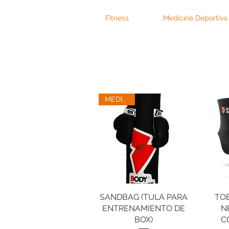
Fitness
Medicina Deportiva
MEDIANO
SANDBAG (TULA PARA
Vista rápida
TO
V
ENTRENAMIENTO DE
N
BOX)
C