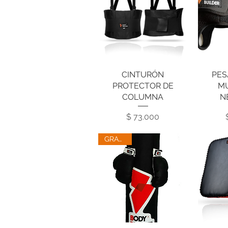
CINTURÓN
Vista rápida
PES
V
PROTECTOR DE
M
COLUMNA
N
Precio
$ 73.000
GRANDE