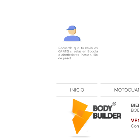
Recuerda que tú envío es
GRATIS si estás en Bogotá
o alrededores (hasta 1 kilo
de peso)
INICIO
MOTOGUA
BIE
BOD
VE
Com