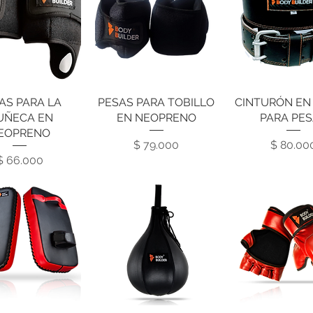
AS PARA LA
ista rápida
PESAS PARA TOBILLO
Vista rápida
CINTURÓN EN
Vista rápi
UÑECA EN
EN NEOPRENO
PARA PE
EOPRENO
Precio
Pre
$ 79.000
$ 80.00
Precio
$ 66.000