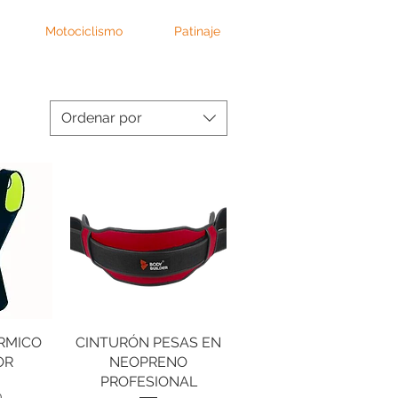
Motociclismo
Patinaje
Ordenar por
RMICO
da
CINTURÓN PESAS EN
Vista rápida
OR
NEOPRENO
PROFESIONAL
cio
0