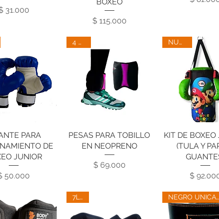
BOXEO
Precio
$ 31.000
Precio
$ 115.000
4 LBS
NUEVO
ANTE PARA
ista rápida
PESAS PARA TOBILLO
Vista rápida
KIT DE BOXEO
Vista rápi
NAMIENTO DE
EN NEOPRENO
(TULA Y PA
EO JUNIOR
GUANTE
Precio
$ 69.000
Precio
Pre
$ 50.000
$ 92.00
7LBS
NEGRO UNICAMENTE