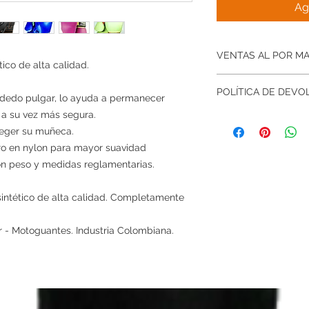
Ag
VENTAS AL POR M
ico de alta calidad.
Si deseas este prod
POLÍTICA DE DEV
12 unidades o pares
 dedo pulgar, lo ayuda a permanecer
nosotros directamen
 a su vez más segura.
Tienes 30 días para
descuento especial
teger su muñeca.
sin costo.
• Recuerda que los 
orro en nylon para mayor suavidad
usados y deben estar
con peso y medidas reglamentarias.
mismo estado que f
 sintético de alta calidad. Completamente
Motivos de cambios
 - Motoguantes. Industria Colombiana.
• No me quedó la ta
• Producto defectuo
recibido posee algun
• Recibí algo que no
diferente al que soli