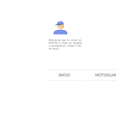
Recuerda que tú envío es
GRATIS si estás en Bogotá
o alrededores (hasta 1 kilo
de peso)
INICIO
MOTOGUA