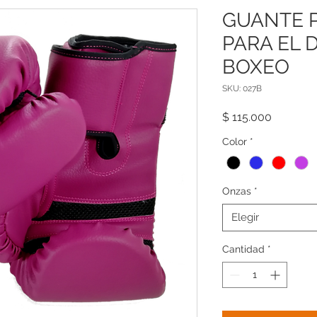
GUANTE 
PARA EL 
BOXEO
SKU: 027B
Precio
$ 115.000
Color
*
Onzas
*
Elegir
Cantidad
*